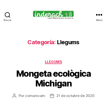
Buscar
Menú
Inderach
-
Passió
pels
Categoría:
Llegums
llegums
cuits
Categorías
LLEGUMS
Mongeta ecològica
Michigan
Por
comunicam
21 de octubre de 2020
Autor
Fecha
de
de
la
la