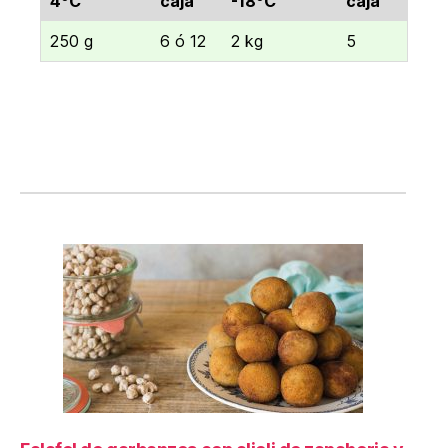
4ºC
caja
-18ºC
caja
250 g
6 ó 12
2 kg
5