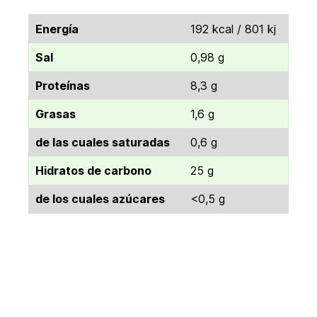
Energía
192 kcal / 801 kj
Sal
0,98 g
Proteínas
8,3 g
Grasas
1,6 g
de las cuales saturadas
0,6 g
Hidratos de carbono
25 g
de los cuales azúcares
<0,5 g