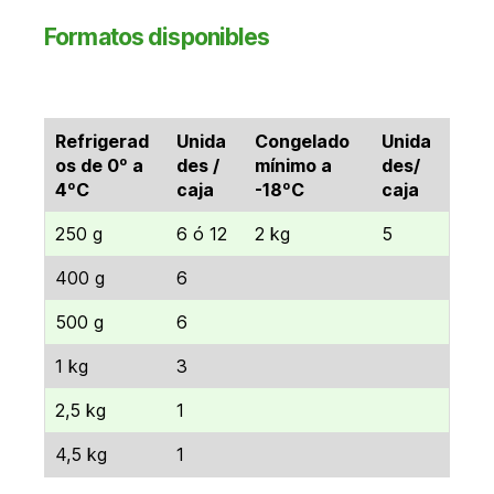
Formatos disponibles
Refrigerad
Unida
Congelado
Unida
os de 0º a
des /
mínimo a
des/
4ºC
caja
-18ºC
caja
250 g
6 ó 12
2 kg
5
400 g
6
500 g
6
1 kg
3
2,5 kg
1
4,5 kg
1