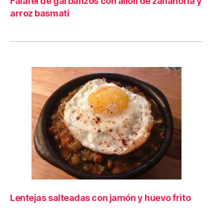
Falafel de garbanzos con alioli de zanahoria y
arroz basmati
Lentejas salteadas con jamón y huevo frito