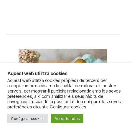
Aquest web utilitza cookies
Aquest web utilitza cookies pròpies i de tercers per
recopilar informació amb la finalitat de millorar els nostres
serveis, per mostrar-li publicitat relacionada amb les seves
preferències, així com analitzar els seus hàbits de
navegació. L'usuari té la possibilitat de configurar les seves
preferències clicant a Configurar cookies.
Falafel de garbanzos con alioli de zanahoria y
arroz basmati
Configurar cookies
Accepto totes