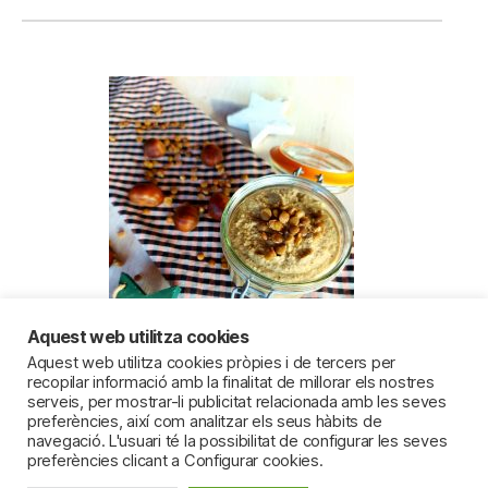
Aquest web utilitza cookies
Aquest web utilitza cookies pròpies i de tercers per
recopilar informació amb la finalitat de millorar els nostres
serveis, per mostrar-li publicitat relacionada amb les seves
preferències, així com analitzar els seus hàbits de
Paté de lentejas y castañas
navegació. L'usuari té la possibilitat de configurar les seves
preferències clicant a Configurar cookies.