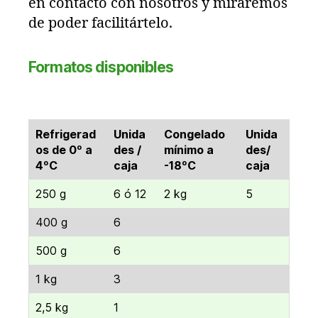
en contacto con nosotros y miraremos
de poder facilitártelo.
Formatos disponibles
Refrigerad
Unida
Congelado
Unida
os de 0º a
des /
mínimo a
des/
4ºC
caja
-18ºC
caja
250 g
6 ó 12
2 kg
5
400 g
6
500 g
6
1 kg
3
2,5 kg
1