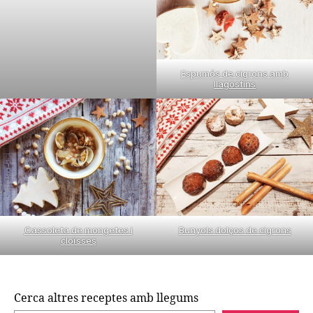
Espumós de cigrons amb
llagostins
Cassoleta de mongetes i
Bunyols dolços de cigrons
cloïsses
Cerca altres receptes amb llegums