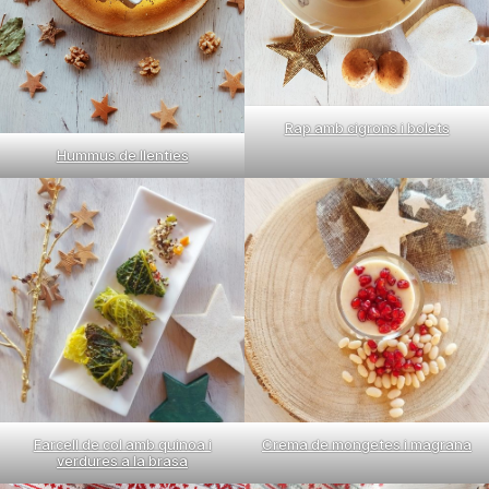
Rap amb cigrons i bolets
Hummus de llenties
Farcell de col amb quinoa i
Crema de mongetes i magrana
verdures a la brasa