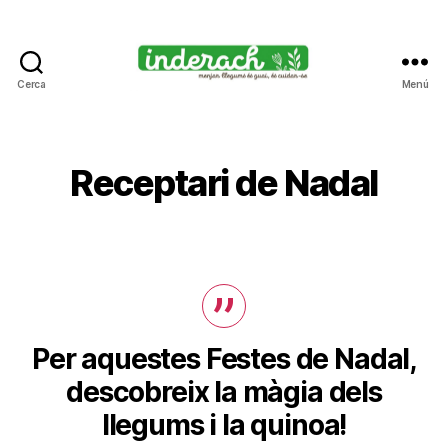
Cerca
Menú
Inderach
-
Passió
pels
Receptari de Nadal
llegums
cuits
Per aquestes Festes de Nadal,
descobreix la màgia dels
llegums i la quinoa!