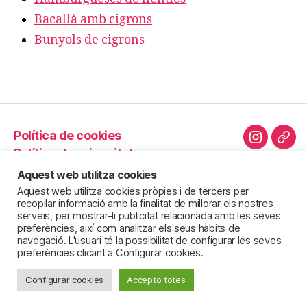
Bacallà amb cigrons
Bunyols de cigrons
Política de cookies
Instagra
Cor
Política de privacitat
elec
Política d’innocuïtat
Aquest web utilitza cookies
Avís legal
Aquest web utilitza cookies pròpies i de tercers per
recopilar informació amb la finalitat de millorar els nostres
Novetats
serveis, per mostrar-li publicitat relacionada amb les seves
preferències, així com analitzar els seus hàbits de
navegació. L'usuari té la possibilitat de configurar les seves
preferències clicant a Configurar cookies.
© 2026
Inderach – Passió pels llegums
Puja
↑
Configurar cookies
Accepto totes
cuits