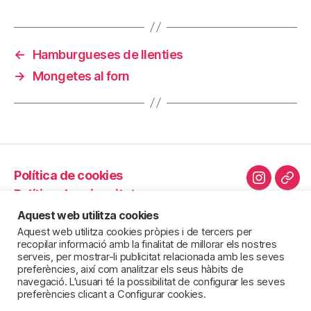
←
Hamburgueses de llenties
→
Mongetes al forn
Política de cookies
Instagra
Cor
Política de privacitat
elec
Política d’innocuïtat
Aquest web utilitza cookies
Avís legal
Aquest web utilitza cookies pròpies i de tercers per
recopilar informació amb la finalitat de millorar els nostres
Novetats
serveis, per mostrar-li publicitat relacionada amb les seves
preferències, així com analitzar els seus hàbits de
navegació. L'usuari té la possibilitat de configurar les seves
preferències clicant a Configurar cookies.
© 2026
Inderach – Passió pels llegums
Puja
↑