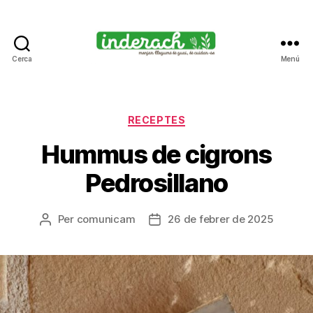
Cerca
Menú
Inderach
-
Passió
pels
Categories
RECEPTES
llegums
Hummus de cigrons
cuits
Pedrosillano
Per
comunicam
26 de febrer de 2025
Autor
Data
de
de
l'entrada
l'entrada