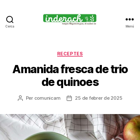
Cerca
Menú
Inderach
-
Passió
pels
Categories
RECEPTES
llegums
Amanida fresca de trio
cuits
de quinoes
Per
comunicam
25 de febrer de 2025
Autor
Data
de
de
l'entrada
l'entrada