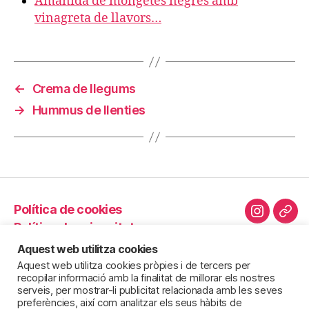
Amanida de mongetes negres amb
vinagreta de llavors…
←
Crema de llegums
→
Hummus de llenties
Política de cookies
Instagra
Cor
Política de privacitat
elec
Política d’innocuïtat
Aquest web utilitza cookies
Avís legal
Aquest web utilitza cookies pròpies i de tercers per
recopilar informació amb la finalitat de millorar els nostres
Novetats
serveis, per mostrar-li publicitat relacionada amb les seves
preferències, així com analitzar els seus hàbits de