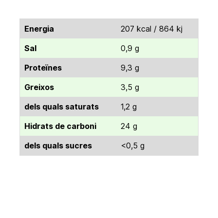
Energia
207 kcal / 864 kj
Sal
0,9 g
Proteïnes
9,3 g
Greixos
3,5 g
dels quals saturats
1,2 g
Hidrats de carboni
24 g
dels quals sucres
<0,5 g