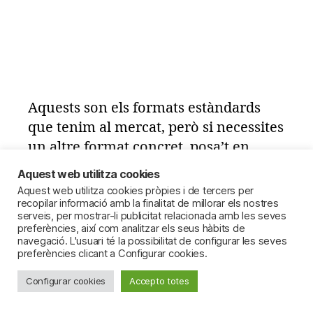
Aquests son els formats estàndards
que tenim al mercat, però si necessites
un altre format concret, posa’t en
contacte amb nosaltres i mirarem de
Aquest web utilitza cookies
poder-te’l facilitar.
Aquest web utilitza cookies pròpies i de tercers per
recopilar informació amb la finalitat de millorar els nostres
serveis, per mostrar-li publicitat relacionada amb les seves
Formats disponibles
preferències, així com analitzar els seus hàbits de
navegació. L'usuari té la possibilitat de configurar les seves
preferències clicant a Configurar cookies.
Configurar cookies
Accepto totes
Refrigerats
Unitat
Congelat
Unitat
de 0ºC a
s/
mínim a
s/