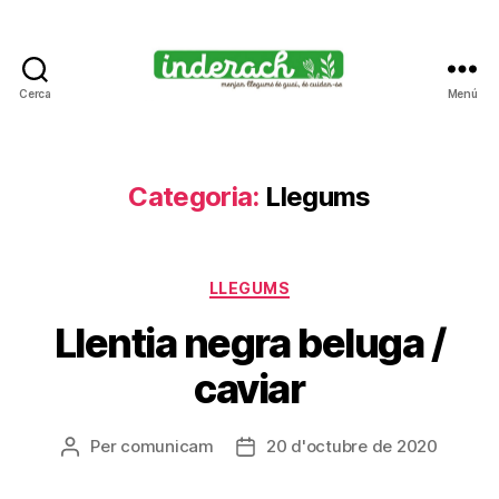
Cerca
Menú
Inderach
-
Passió
pels
Categoria:
Llegums
llegums
cuits
Categories
LLEGUMS
Llentia negra beluga /
caviar
Per
comunicam
20 d'octubre de 2020
Autor
Data
de
de
l'entrada
l'entrada