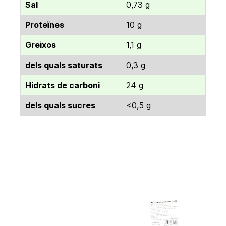
Sal
0,73 g
Proteïnes
10 g
Greixos
1,1 g
dels quals saturats
0,3 g
Hidrats de carboni
24 g
dels quals sucres
<0,5 g