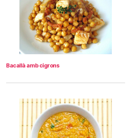
Bacallà amb cigrons