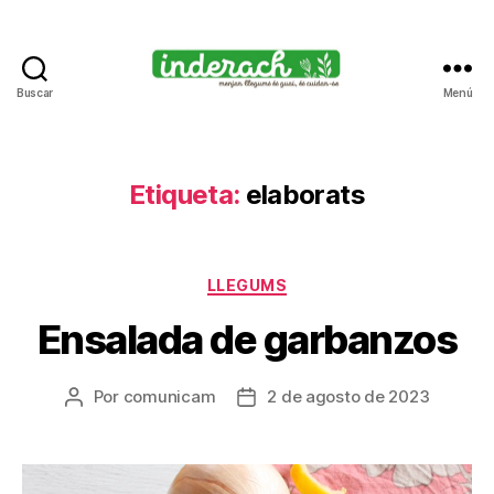
Buscar
Menú
Inderach
-
Passió
pels
Etiqueta:
elaborats
llegums
cuits
Categorías
LLEGUMS
Ensalada de garbanzos
Por
comunicam
2 de agosto de 2023
Autor
Fecha
de
de
la
la
entrada
entrada