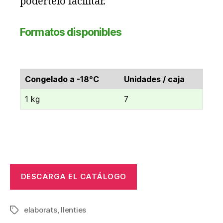
podertelo facilitar.
Formatos disponibles
Congelado a -18ºC
Unidades / caja
1 kg
7
DESCARGA EL CATÁLOGO
elaborats
,
llenties
Etiquetas