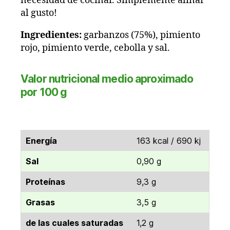
necesidad de cocinar. Simplemente aliñar
al gusto!
Ingredientes:
garbanzos (75%), pimiento
rojo, pimiento verde, cebolla y sal.
Valor nutricional medio aproximado
por 100 g
Energía
163 kcal / 690 kj
Sal
0,90 g
Proteínas
9,3 g
Grasas
3,5 g
de las cuales saturadas
1,2 g