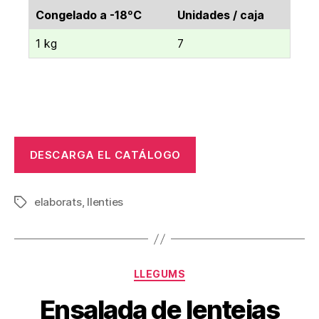
Congelado a -18ºC
Unidades / caja
1 kg
7
DESCARGA EL CATÁLOGO
elaborats
,
llenties
Etiquetas
Categorías
LLEGUMS
Ensalada de lentejas