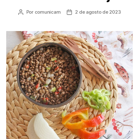
Por
comunicam
2 de agosto de 2023
Autor
Fecha
de
de
la
la
entrada
entrada