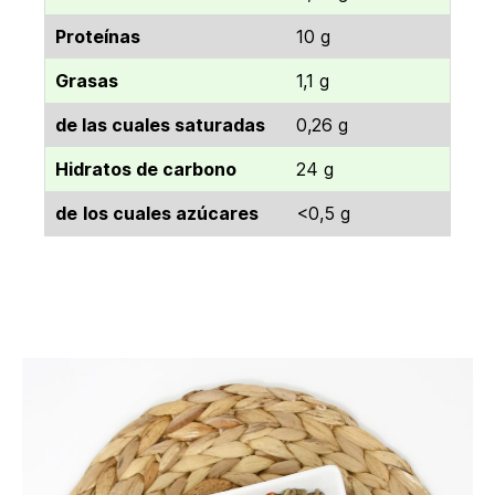
Proteínas
10 g
Grasas
1,1 g
de las cuales saturadas
0,26 g
Hidratos de carbono
24 g
de
los cuales azúcares
<0,5 g