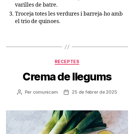
varilles de batre.
Troceja totes les verdures i barreja-ho amb
el trio de quinoes.
Categories
RECEPTES
Crema de llegums
Per
comunicam
25 de febrer de 2025
Autor
Data
de
de
l'entrada
l'entrada