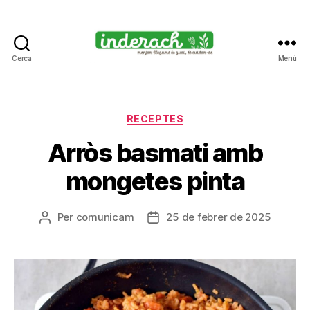
Cerca
Menú
Inderach
-
Categories
RECEPTES
Passió
Arròs basmati amb
pels
mongetes pinta
llegums
cuits
Per
comunicam
25 de febrer de 2025
Autor
Data
de
de
l'entrada
l'entrada