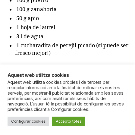
100 g puerro
100 g zanahoria
50 g apio
1 hoja de laurel
3 l de agua
1 cucharadita de perejil picado (si puede ser
fresco mejor!)
Para la receta
Aquest web utilitza cookies
1 cebolla mediana
Aquest web utilitza cookies pròpies i de tercers per
medio rape a rodajas (unos 10 cortes)
recopilar informació amb la finalitat de millorar els nostres
serveis, per mostrar-li publicitat relacionada amb les seves
300 g de garbanzos ya cocidos Inderach
preferències, així com analitzar els seus hàbits de
500 g de setas (nosotros hemos utilizado
navegació. L'usuari té la possibilitat de configurar les seves
preferències clicant a Configurar cookies.
shitake)
1 cucharada de harina
Configurar cookies
Accepto totes
1 chorro de vino blanco