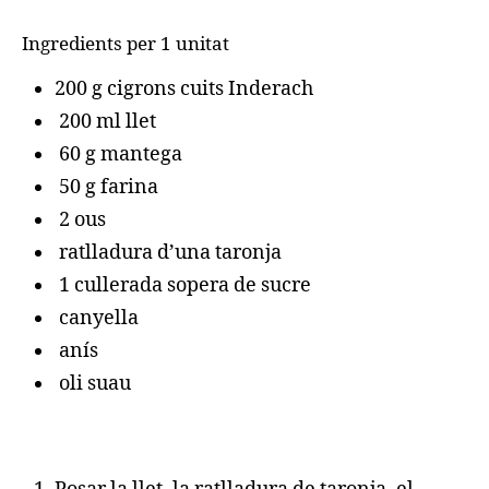
Ingredients per 1 unitat
200 g cigrons cuits Inderach
200 ml llet
60 g mantega
50 g farina
2 ous
ratlladura d’una taronja
1 cullerada sopera de sucre
canyella
anís
oli suau