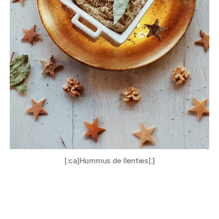
[:ca]Hummus de llenties[:]