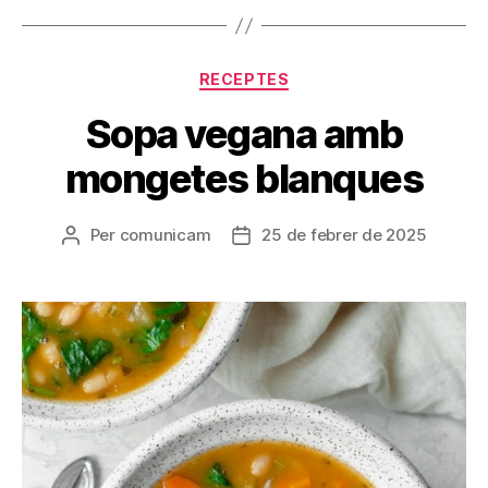
Categories
RECEPTES
Sopa vegana amb
mongetes blanques
Per
comunicam
25 de febrer de 2025
Autor
Data
de
de
l'entrada
l'entrada