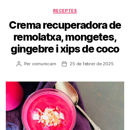
Categories
RECEPTES
Crema recuperadora de
remolatxa, mongetes,
gingebre i xips de coco
Per
comunicam
25 de febrer de 2025
Autor
Data
de
de
l'entrada
l'entrada