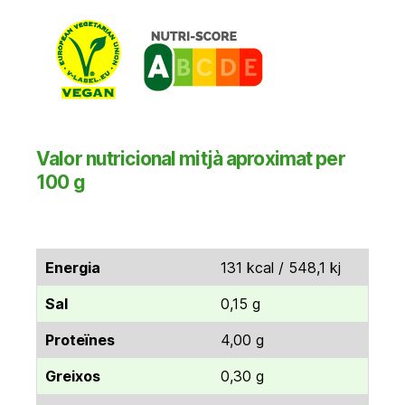
Valor nutricional mitjà aproximat per
100 g
Energia
131 kcal / 548,1 kj
Sal
0,15 g
Proteïnes
4,00 g
Greixos
0,30 g