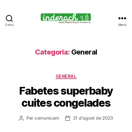
Cerca
Menú
Inderach
-
Passió
pels
Categoria:
General
llegums
cuits
Categories
GENERAL
Fabetes superbaby
cuites congelades
Per
comunicam
21 d'agost de 2023
Autor
Data
de
de
l'entrada
l'entrada