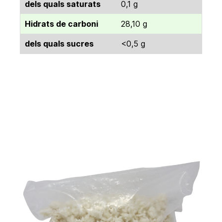
dels quals saturats
0,1 g
Hidrats de carboni
28,10 g
dels quals sucres
<0,5 g