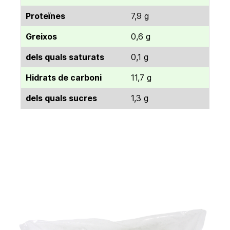
Proteïnes
7,9 g
Greixos
0,6 g
dels quals saturats
0,1 g
Hidrats de carboni
11,7 g
dels quals sucres
1,3 g