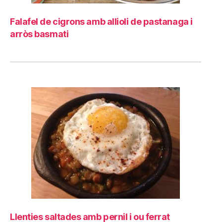
Falafel de cigrons amb allioli de pastanaga i
arròs basmati
Llenties saltades amb pernil i ou ferrat