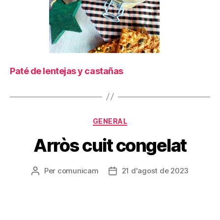
Paté de lentejas y castañas
Categories
GENERAL
Arròs cuit congelat
Per
comunicam
21 d'agost de 2023
Autor
Data
de
de
l'entrada
l'entrada