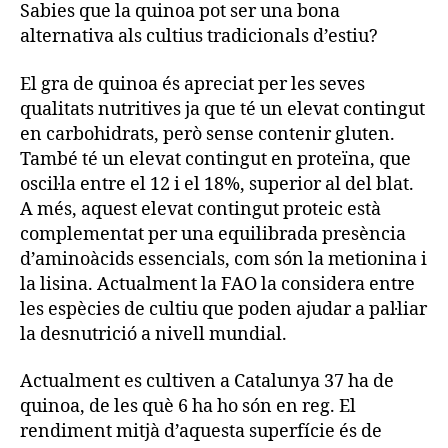
Sabies que la quinoa pot ser una bona
alternativa als cultius tradicionals d’estiu?
El gra de quinoa és apreciat per les seves
qualitats nutritives ja que té un elevat contingut
en carbohidrats, però sense contenir gluten.
També té un elevat contingut en proteïna, que
oscil·la entre el 12 i el 18%, superior al del blat.
A més, aquest elevat contingut proteic està
complementat per una equilibrada presència
d’aminoàcids essencials, com són la metionina i
la lisina. Actualment la FAO la considera entre
les espècies de cultiu que poden ajudar a pal·liar
la desnutrició a nivell mundial.
Actualment es cultiven a Catalunya 37 ha de
quinoa, de les què 6 ha ho són en reg. El
rendiment mitjà d’aquesta superfície és de