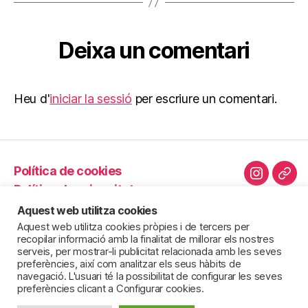
Deixa un comentari
Heu d'
iniciar la sessió
per escriure un comentari.
Política de cookies
Instagra
Cor
Política de privacitat
elec
Política d’innocuïtat
Aquest web utilitza cookies
Avís legal
Aquest web utilitza cookies pròpies i de tercers per
recopilar informació amb la finalitat de millorar els nostres
Novetats
serveis, per mostrar-li publicitat relacionada amb les seves
preferències, així com analitzar els seus hàbits de
navegació. L'usuari té la possibilitat de configurar les seves
preferències clicant a Configurar cookies.
© 2026
Inderach – Passió pels llegums
Puja
↑