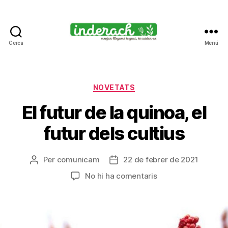
Cerca
Menú
Inderach
-
Passió
pels
Categories
NOVETATS
llegums
El futur de la quinoa, el
cuits
futur dels cultius
Per
comunicam
22 de febrer de 2021
Autor
Data
de
de
a
No hi ha comentaris
l'entrada
l'entrada
El
futur
de
la