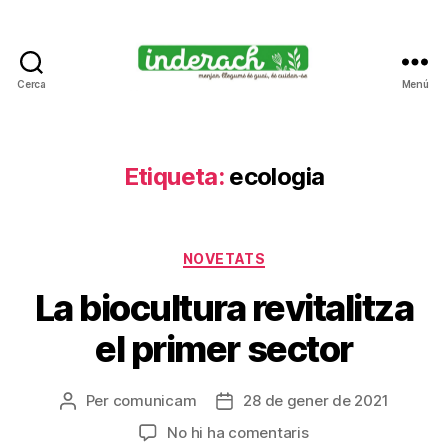
Cerca
Menú
Inderach
-
Passió
pels
Etiqueta:
ecologia
llegums
cuits
Categories
NOVETATS
La biocultura revitalitza
el primer sector
Per
comunicam
28 de gener de 2021
Autor
Data
de
de
a
No hi ha comentaris
l'entrada
l'entrada